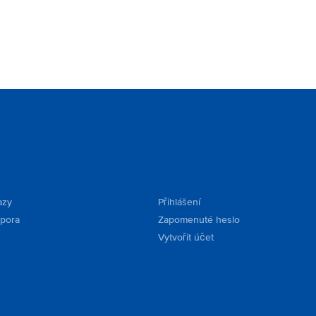
azy
Přihlášení
dpora
Zapomenuté heslo
Vytvořit účet