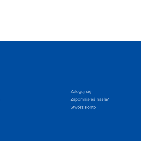
Zaloguj się
a
Zapomniałeś hasła?
Stwórz konto