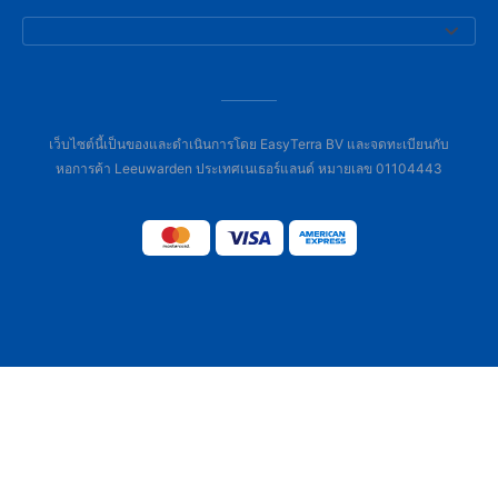
เว็บไซต์นี้เป็นของและดำเนินการโดย EasyTerra BV และจดทะเบียนกับ
หอการค้า Leeuwarden ประเทศเนเธอร์แลนด์ หมายเลข 01104443