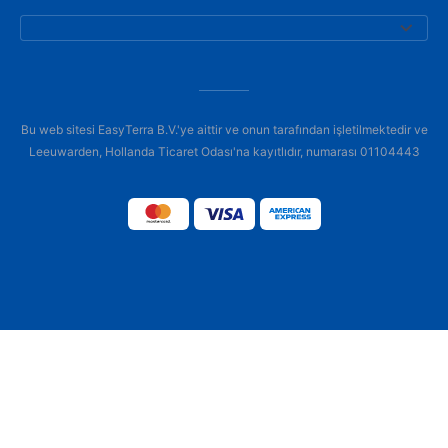
Bu web sitesi EasyTerra B.V.'ye aittir ve onun tarafından işletilmektedir ve
Leeuwarden, Hollanda Ticaret Odası'na kayıtlıdır, numarası 01104443