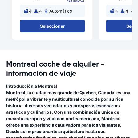
4
4
Automático
4
4
A
Seleccionar
Selec
Montreal coche de alquiler -
información de viaje
Introducción a Montreal
Montreal, la ciudad más grande de Quebec, Canadá, es una
metrópolis vibrante y multicultural conocida por su rica
historia, diversos vecindarios y prósperos escenarios
artísticos y culinarios. Con una combinación única de
encanto europeo y vitalidad norteamericana, Montreal
ofrece una experiencia cautivadora para los visitantes.
Desde su impresionante arquitectura hasta sus
renombrados festivales, esta ciudad tiene algo que ofrecer