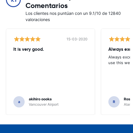
Comentarios
Los clientes nos puntúan con un 9.1/10 de 12840
valoraciones
15-03-2020
It is very good.
Always exce
Always excell
use this webs
akihiro oooka
Rosar
a
R
Vancouver Airport
Alamo