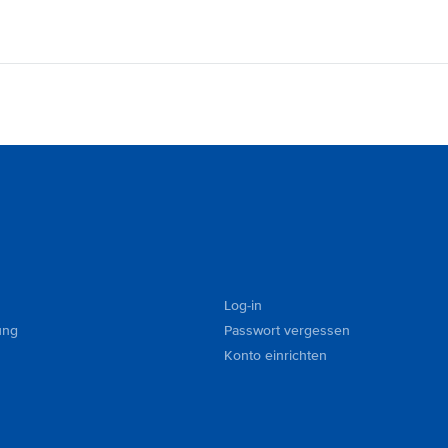
Log-in
ung
Passwort vergessen
Konto einrichten