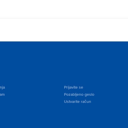
nja
Prijavite se
kam
Pozabljeno geslo
Ustvarite račun