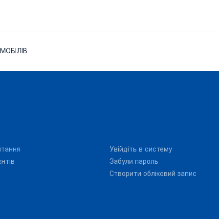
ОМОБІЛІВ
итання
Увійдіть в систему
єнтів
Забули пароль
Створити обліковий запис